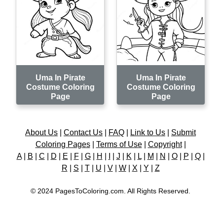
Uma In Pirate
Uma In Pirate
Costume Coloring
Costume Coloring
Page
Page
About Us
|
Contact Us
|
FAQ
|
Link to Us
|
Submit
Coloring Pages
|
Terms of Use
|
Copyright
|
A
|
B
|
C
|
D
|
E
|
F
|
G
|
H
|
I
|
J
|
K
|
L
|
M
|
N
|
O
|
P
|
Q
|
R
|
S
|
T
|
U
|
V
|
W
|
X
|
Y
|
Z
© 2024 PagesToColoring.com. All Rights Reserved.