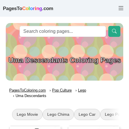
PagesTo
C
o
l
o
r
i
n
g
.com
Uma Descendants Coloring Pages
PagesToColoring.com
Pop Culture
Lego
Uma Descendants
Lego Movie
Lego Chima
Lego Car
Lego Pokem